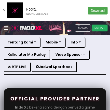
×
INDOXL
Download
INDOXL Mobile App
MASUK
DAFTAR
Tentang Kami
Mobile
Info
Kalkulator Mix Parlay
Video Sponsor
🔥 RTP LIVE
⚽️Jadwal Sportbook
OFFICIAL PROVIDER PARTNER
Indo XL
bekerja sama dengan penyedia game