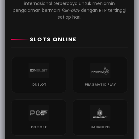
internasional terpercaya untuk menjamin
pengalaman bermain
fair-play
dengan RTP tertinggi
setiap hari.
SLOTS ONLINE
IDNSLOT
PRAGMATIC PLAY
PG SOFT
HABANERO