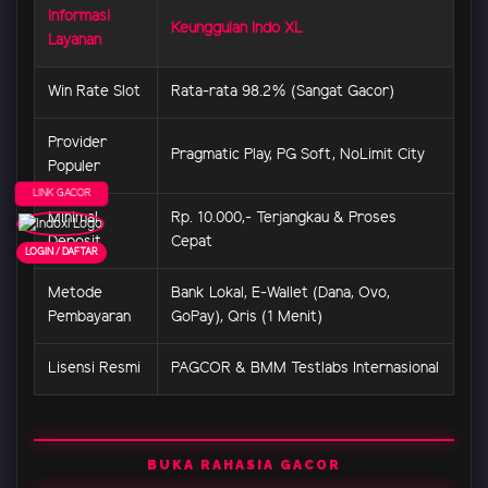
Informasi
Keunggulan Indo XL
Layanan
Win Rate Slot
Rata-rata 98.2% (Sangat Gacor)
Provider
Pragmatic Play, PG Soft, NoLimit City
Populer
LINK GACOR
Minimal
Rp. 10.000,- Terjangkau & Proses
Deposit
Cepat
LOGIN / DAFTAR
Metode
Bank Lokal, E-Wallet (Dana, Ovo,
Pembayaran
GoPay), Qris (1 Menit)
Lisensi Resmi
PAGCOR & BMM Testlabs Internasional
BUKA RAHASIA GACOR