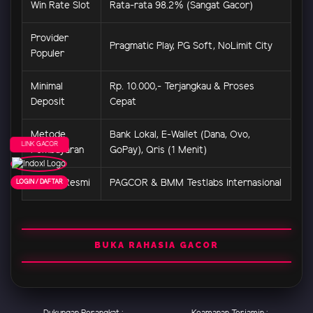
Win Rate Slot
Rata-rata 98.2% (Sangat Gacor)
Provider
Pragmatic Play, PG Soft, NoLimit City
Populer
Minimal
Rp. 10.000,- Terjangkau & Proses
Deposit
Cepat
Metode
Bank Lokal, E-Wallet (Dana, Ovo,
LINK GACOR
Pembayaran
GoPay), Qris (1 Menit)
Lisensi Resmi
PAGCOR & BMM Testlabs Internasional
LOGIN / DAFTAR
BUKA RAHASIA GACOR